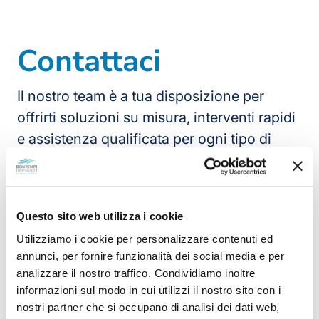
Contattaci
Il nostro team è a tua disposizione per
offrirti soluzioni su misura, interventi rapidi
e assistenza qualificata per ogni tipo di
impianto.
Via Monticella, 13 Loc. Brognolo - 25050 Rodengo
Questo sito web utilizza i cookie
Saiano (BS)
Utilizziamo i cookie per personalizzare contenuti ed
Tel:
+39
030 610351
annunci, per fornire funzionalità dei social media e per
Whatsapp:
+39
030 610351
analizzare il nostro traffico. Condividiamo inoltre
Email:
info@bontempiimpianti.it
informazioni sul modo in cui utilizzi il nostro sito con i
nostri partner che si occupano di analisi dei dati web,