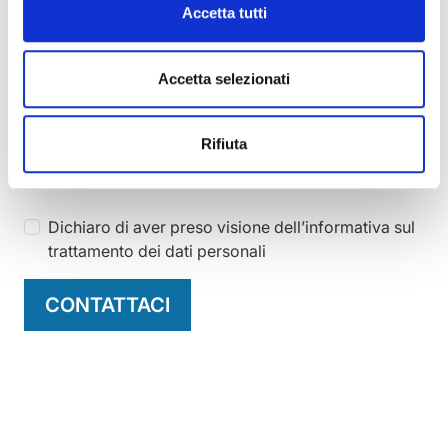
Accetta tutti
CAPTCHA
Accetta selezionati
Rifiuta
Rispondi a questa domanda per dimostrare che non
sei un robot
Dichiaro di aver preso visione dell’informativa sul
trattamento dei dati personali
CONTATTACI