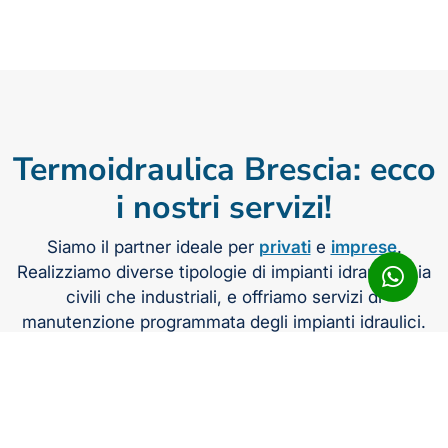
Termoidraulica Brescia: ecco
i nostri servizi!
Siamo il partner ideale per
privati
e
imprese
.
Realizziamo diverse tipologie di impianti idraulici, sia
civili che industriali, e offriamo servizi di
manutenzione programmata degli impianti idraulici.
Inoltre,
offriamo un servizio di assistenza 24/7
,
intervenendo in modo tempestivo in caso di
emergenze.
Gestiamo in modo efficace ogni attività, dalla