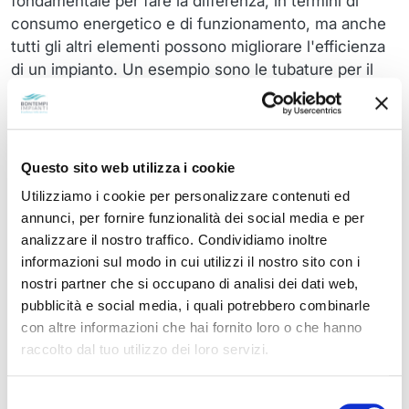
fondamentale per fare la differenza, in termini di
consumo energetico e di funzionamento, ma anche
tutti gli altri elementi possono migliorare l'efficienza
di un impianto. Un esempio sono le tubature per il
trasporto del fluido: tubature con perdite, magari
installate vent'anni fa, possono causare
malfunzionamenti e mancata efficienza anche se il
generatore o la pompa di calore è di ultima
Questo sito web utilizza i cookie
generazione.
Utilizziamo i cookie per personalizzare contenuti ed
annunci, per fornire funzionalità dei social media e per
Per questo è sempre fondamentale affidarsi ad un
analizzare il nostro traffico. Condividiamo inoltre
esperto in termoidraulica per la progettazione e/o la
informazioni sul modo in cui utilizzi il nostro sito con i
ristrutturazione di un impianto esistente.
nostri partner che si occupano di analisi dei dati web,
pubblicità e social media, i quali potrebbero combinarle
con altre informazioni che hai fornito loro o che hanno
raccolto dal tuo utilizzo dei loro servizi.
Selezione