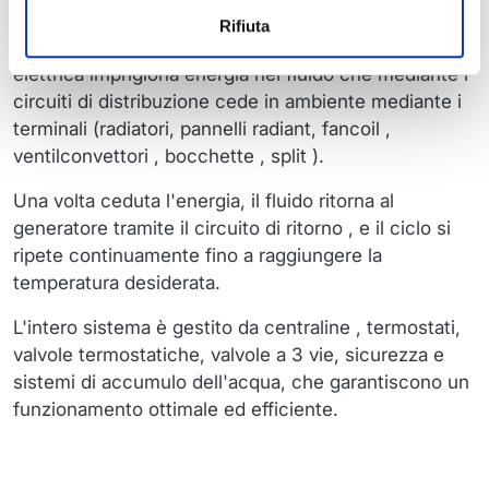
una caldaia, una pompa di calore o un impianto
Rifiuta
solare. Il generatore mediante combustibile o energia
elettrica imprigiona energia nel fluido che mediante i
circuiti di distribuzione cede in ambiente mediante i
terminali (radiatori, pannelli radiant, fancoil ,
ventilconvettori , bocchette , split ).
Una volta ceduta l'energia, il fluido ritorna al
generatore tramite il circuito di ritorno , e il ciclo si
ripete continuamente fino a raggiungere la
temperatura desiderata.
L'intero sistema è gestito da centraline , termostati,
valvole termostatiche, valvole a 3 vie, sicurezza e
sistemi di accumulo dell'acqua, che garantiscono un
funzionamento ottimale ed efficiente.